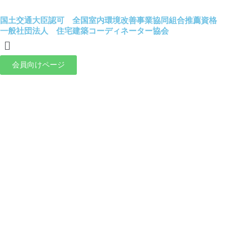
国土交通大臣認可 全国室内環境改善事業協同組合推薦資格
一般社団法人 住宅建築コーディネーター協会
メ
ニ
ュ
会員向けページ
ー